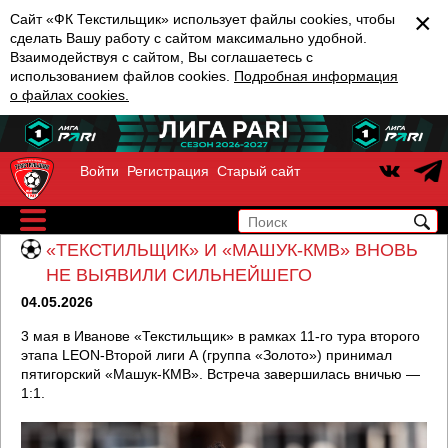
×
Сайт «ФК Текстильщик» использует файлы cookies, чтобы
сделать Вашу работу с сайтом максимально удобной.
Взаимодействуя с сайтом, Вы соглашаетесь с
использованием файлов cookies.
Подробная информация
о файлах cookies.
Войти
Регистрация
Старый сайт
«ТЕКСТИЛЬЩИК» И «МАШУК-КМВ» ВНОВЬ
НЕ ВЫЯВИЛИ СИЛЬНЕЙШЕГО
04.05.2026
3 мая в Иванове «Текстильщик» в рамках 11-го тура второго
этапа LEON-Второй лиги А (группа «Золото») принимал
пятигорский «Машук-КМВ». Встреча завершилась вничью —
1:1.