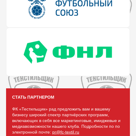
СТАТЬ ПАРТНЕРОМ
ФК «Тестильщик» рад предложить вам и вашему
бизнесу широкий спектр партнёрских программ,
включающих в себя все маркетинговые, имиджевые и
медиавозможности нашего клуба. Подробности по по
электронной почте:
pr@fc-textil.ru