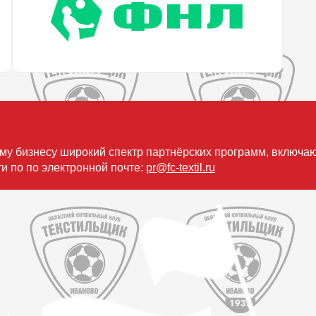
му бизнесу широкий спектр партнёрских программ, включа
и по по электронной почте:
pr@fc-textil.ru