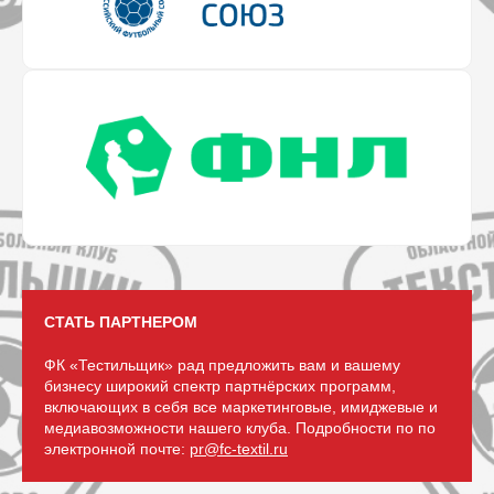
СТАТЬ ПАРТНЕРОМ
ФК «Тестильщик» рад предложить вам и вашему
бизнесу широкий спектр партнёрских программ,
включающих в себя все маркетинговые, имиджевые и
медиавозможности нашего клуба. Подробности по по
электронной почте:
pr@fc-textil.ru