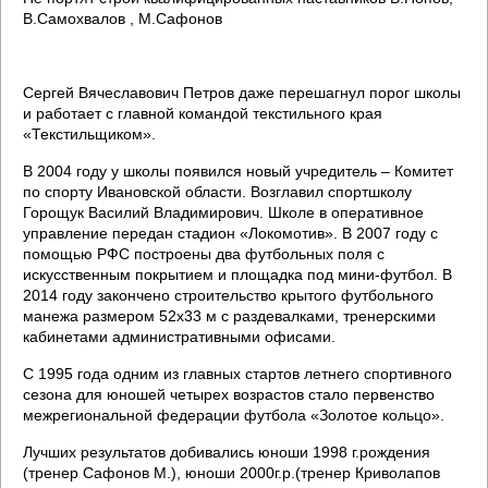
В.Самохвалов , М.Сафонов
Сергей Вячеславович Петров даже перешагнул порог школы
и работает с главной командой текстильного края
«Текстильщиком».
В 2004 году у школы появился новый учредитель – Комитет
по спорту Ивановской области. Возглавил спортшколу
Горощук Василий Владимирович. Школе в оперативное
управление передан стадион «Локомотив». В 2007 году с
помощью РФС построены два футбольных поля с
искусственным покрытием и площадка под мини-футбол. В
2014 году закончено строительство крытого футбольного
манежа размером 52х33 м с раздевалками, тренерскими
кабинетами административными офисами.
С 1995 года одним из главных стартов летнего спортивного
сезона для юношей четырех возрастов стало первенство
межрегиональной федерации футбола «Золотое кольцо».
Лучших результатов добивались юноши 1998 г.рождения
(тренер Сафонов М.), юноши 2000г.р.(тренер Криволапов