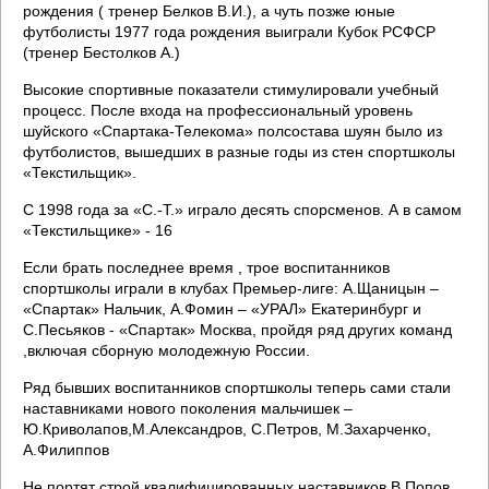
рождения ( тренер Белков В.И.), а чуть позже юные
футболисты 1977 года рождения выиграли Кубок РСФСР
(тренер Бестолков А.)
Высокие спортивные показатели стимулировали учебный
процесс. После входа на профессиональный уровень
шуйского «Спартака-Телекома» полсостава шуян было из
футболистов, вышедших в разные годы из стен спортшколы
«Текстильщик».
С 1998 года за «С.-Т.» играло десять спорсменов. А в самом
«Текстильщике» - 16
Если брать последнее время , трое воспитанников
спортшколы играли в клубах Премьер-лиге: А.Щаницын –
«Спартак» Нальчик, А.Фомин – «УРАЛ» Екатеринбург и
С.Песьяков - «Спартак» Москва, пройдя ряд других команд
,включая сборную молодежную России.
Ряд бывших воспитанников спортшколы теперь сами стали
наставниками нового поколения мальчишек –
Ю.Криволапов,М.Александров, С.Петров, М.Захарченко,
А.Филиппов
Не портят строй квалифицированных наставников В.Попов,