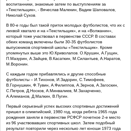
воспитанники, знакомые затем по выступлениям за
«Текстильщик», - Вячеслав Малекин, Вадим Шаповалов,
Николай Сухов.
В 80-е годы был такой приток молодых футболистов, что их с
лихвой хватало и на «Текстильщик», и на «Волжанин»,
который тоже участвовал в первенстве СССР. В составах
обеих команд включены были 30-35 футболистов
выпускников спортивной школы «Текстильщик». Кроме
упомянутых выше это Ю.Криволапов. О.Крушин, А.Гущин,
П.Мазурин, А.Зайцев, В.Касаткин, М.Силантьев, А.Наратов,
М.Воронин.
С каждым годом прибавлялись и другие способные
футболисты – И.Тихонов, И.Задорин, С.Тимофеев,
В.Горнушкин, Ф.Тувин, А.Филиппов, А.Зернов, А.Загоскин,
С.Петров, Д.Носков, А.Минвалиев, М.Захарченко,
А.Алеманов, Д.Малкин, В.Пугин.
Первый серьезный успех высоких спортивных достижений
пришел в олимпийский, 1980 год, когда ребята 1965 года
рождения заняли в первенстве РСФСР почетное 2-е место
из 96 участвовавших спортивных школ. Затем подобный
результат повторили через несколько лет юноши 1973 года