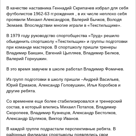
В качестве наставника Геннадий Скрипачев избрал для себя
футболистов 1962-63 гг.рождения , в их числе неплохо себя
проявили Михаил Александров, Валерий Бычков, Володя
Зюмаев. Впоследствии многие играли в «Текстильщике».
В 1979 году руководство спортобщества «Труд» решило
обьединить спортшколу «Текстильщик» и группы подготовки
при команде мастеров. В спортшколу пришли тренеры
Владимир Бакшин, Евгений Цыпляев, Владимир Белков,
Валерий Горнушкин.
В это время завучем в школе работал Владимир Фомичев.
Из групп подготовки в школу пришли –Андрей Васильев,
Юрий Ермаков, Александр Головушкин, Илья Коробков и
другие ребята.
Со временем еще более стабилизировался и тренерский
состав, в который влились Михаил Потапов, Владимир
Скоропеев, Владимир Кузнецов, Александр Бестолков,
Александр Шуляков, Виктор Иванов.
В каждой группе подрастали перспективные ребята. В
районных филиалах спортшколы появлялись свои