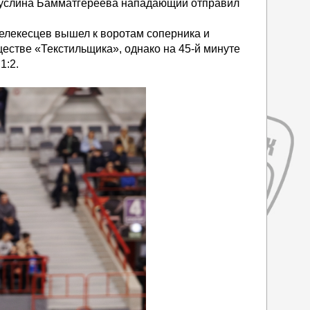
 Муслина Бамматгереева нападающий отправил
елекесцев вышел к воротам соперника и
естве «Текстильщика», однако на 45-й минуте
1:2.