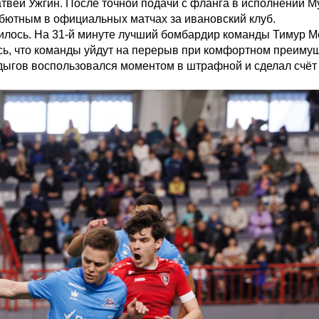
атвей Ужгин. После точной подачи с фланга в исполнении
дебютным в официальных матчах за ивановский клуб.
илось. На 31-й минуте лучший бомбардир команды Тимур М
ось, что команды уйдут на перерыв при комфортном преимущ
дыгов воспользовался моментом в штрафной и сделал счёт 