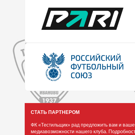
СТАТЬ ПАРТНЕРОМ
ФК «Тестильщик» рад предложить вам и ваше
медиавозможности нашего клуба. Подробност