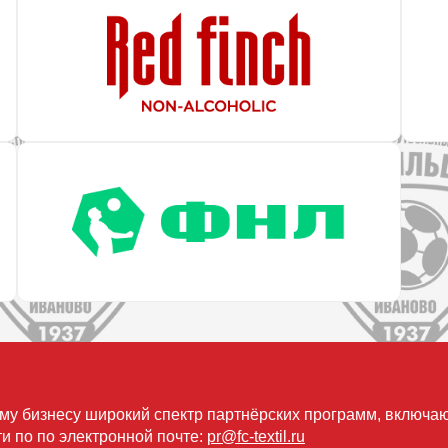
му бизнесу широкий спектр партнёрских программ, включа
и по по электронной почте:
pr@fc-textil.ru