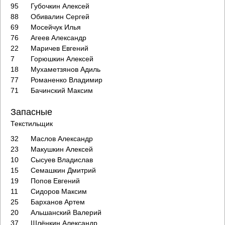
95
Губочкин Алексей
88
Обивалин Сергей
69
Мосейчук Илья
76
Агеев Александр
22
Маричев Евгений
7
Горюшкин Алексей
18
Мухаметзянов Адиль
77
Романенко Владимир
71
Бачинский Максим
Запасные
Текстильщик
32
Маслов Александр
23
Макушкин Алексей
10
Сысуев Владислав
15
Семашкин Дмитрий
19
Попов Евгений
11
Сидоров Максим
25
Барханов Артем
20
Альшанский Валерий
37
Шлёнкин Александр