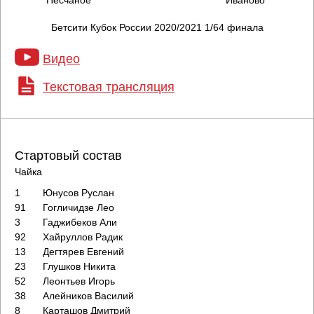
Песчаное
Иваново
Бетсити Кубок России 2020/2021 1/64 финала
Видео
Текстовая трансляция
Стартовый состав
Чайка
1
Юнусов Руслан
91
Гогличидзе Лео
3
Гаджибеков Али
92
Хайруллов Радик
13
Дегтярев Евгений
23
Глушков Никита
52
Леонтьев Игорь
38
Алейников Василий
8
Карташов Дмитрий