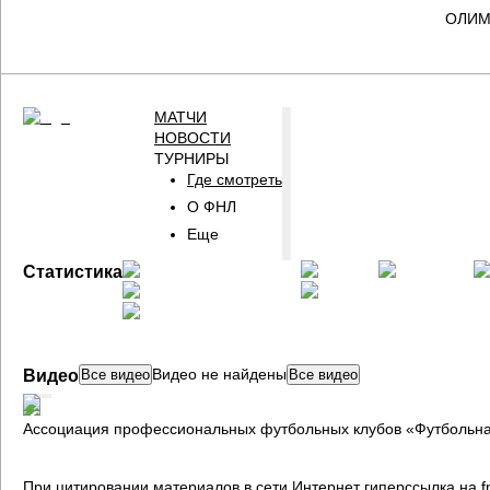
ОЛИМП
МАТЧИ
НОВОСТИ
ТУРНИРЫ
Где смотреть
О ФНЛ
Еще
ГЛАВНАЯ
Статистика
СТРАНИЦА
ФНЛ
Видео не найдены
Видео
Все видео
Все видео
Ассоциация профессиональных футбольных клубов «Футбольна
При цитировании материалов в сети Интернет гиперссылка на fn