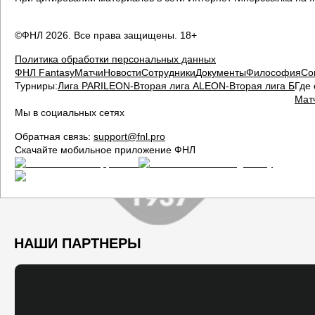
©ФНЛ
2026
. Все права защищены. 18+
Политика обработки персональных данных
ФНЛ Fantasy
Матчи
Новости
Сотрудники
Документы
Философия
Со
Турниры:
Лига PARI
LEON-Вторая лига А
LEON-Вторая лига Б
Где 
Мат
Мы в социальных сетях
Обратная связь:
support@fnl.pro
Скачайте мобильное приложение ФНЛ
НАШИ ПАРТНЕРЫ