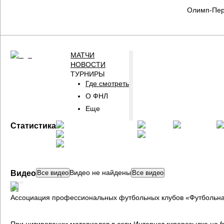
Олимп-Пер
МАТЧИ
НОВОСТИ
ТУРНИРЫ
Где смотреть
О ФНЛ
Еще
ГЛАВНАЯ
Статистика
СТРАНИЦА
ФНЛ
Видео не найдены
Видео
Все видео
Все видео
Ассоциация профессиональных футбольных клубов «Футбольна