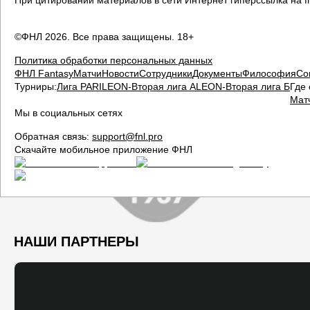
При цитировании материалов в сети Интернет гиперссылка на fn
©ФНЛ
2026
. Все права защищены. 18+
Политика обработки персональных данных
ФНЛ Fantasy
Матчи
Новости
Сотрудники
Документы
Философия
Со
Турниры:
Лига PARI
LEON-Вторая лига А
LEON-Вторая лига Б
Где 
Мат
Мы в социальных сетях
Обратная связь:
support@fnl.pro
Скачайте мобильное приложение ФНЛ
НАШИ ПАРТНЕРЫ