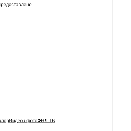
редоставлено
олор
Видео / фото
ФНЛ ТВ