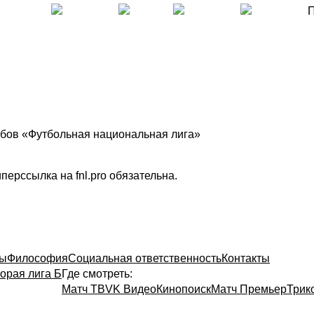
П
бов «Футбольная национальная лига»
ерссылка на fnl.pro обязательна.
ты
Философия
Социальная ответственность
Контакты
орая лига Б
Где смотреть:
Матч ТВ
VK Видео
Кинопоиск
Матч Премьер
Трик