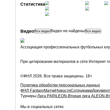
Статистика
ГЛАВНАЯ
СТРАНИЦА
ФНЛ
Видео
Видео не найдены
Все видео
Все видео
Ассоциация профессиональных футбольных клу
При цитировании материалов в сети Интернет гип
©ФНЛ
2026
. Все права защищены. 18+
Политика обработки персональных данных
ФНЛ Fantasy
Матчи
Новости
Сотрудники
Докумен
Турниры:
Лига PARI
LEON-Вторая лига А
LEON-Вт
Мы в социальных сетях