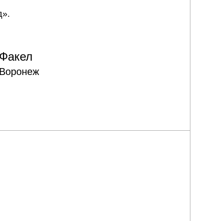
д».
Факел
Воронеж