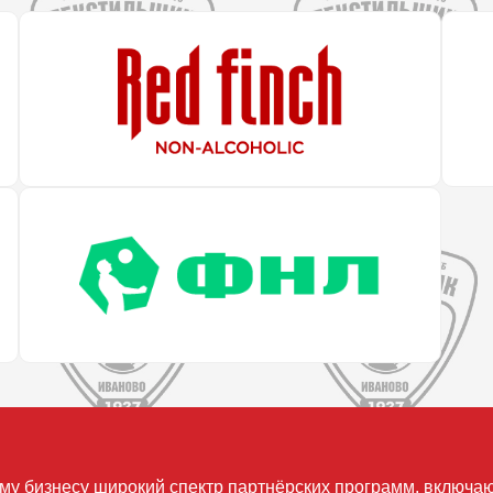
му бизнесу широкий спектр партнёрских программ, включа