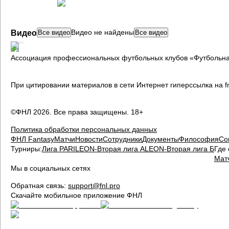
ФНЛ
Видео не найдены
Видео
Все видео
Все видео
Ассоциация профессиональных футбольных клубов «Футбольна
При цитировании материалов в сети Интернет гиперссылка на fn
©ФНЛ
2026
. Все права защищены. 18+
Политика обработки персональных данных
ФНЛ Fantasy
Матчи
Новости
Сотрудники
Документы
Философия
Со
Турниры:
Лига PARI
LEON-Вторая лига А
LEON-Вторая лига Б
Где 
Мат
Мы в социальных сетях
Обратная связь:
support@fnl.pro
Скачайте мобильное приложение ФНЛ