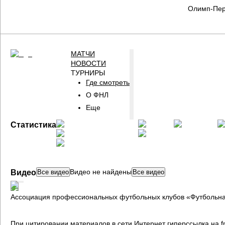
Олимп-Пер
МАТЧИ
НОВОСТИ
ТУРНИРЫ
Где смотреть
О ФНЛ
Еще
ГЛАВНАЯ
Статистика
СТРАНИЦА
ФНЛ
Видео не найдены
Видео
Все видео
Все видео
Ассоциация профессиональных футбольных клубов «Футбольна
При цитировании материалов в сети Интернет гиперссылка на fn