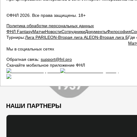
©ФНЛ
2026
. Все права защищены. 18+
Политика обработки персональных данных
ФНЛ Fantasy
Матчи
Новости
Сотрудники
Документы
Философия
Со
Турниры:
Лига PARI
LEON-Вторая лига А
LEON-Вторая лига Б
Где 
Мат
Мы в социальных сетях
Обратная связь:
support@fnl.pro
Скачайте мобильное приложение ФНЛ
НАШИ ПАРТНЕРЫ