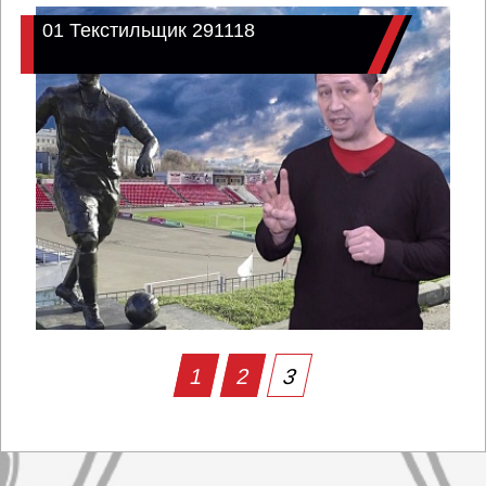
01 Текстильщик 291118
1
2
3